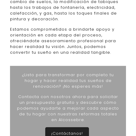
cambio de suelos, la modificación de tabiques
hasta los trabajos de fontanería, electricidad,
calefacción, y gas, hasta los toques finales de
pintura y decoración.
Estamos comprometidos a brindarte apoyo y
orientación en cada etapa del proceso,
ofreciéndote asesoramiento profesional para
hacer realidad tu visión. Juntos, podemos
convertir tu sueño en una realidad tangible.
¿Listo para transformar por completo tu
hogar y hacer realidad tus sueños de
renovación? ¡No esperes más!
Contacta con nosotros ahora para solicitar
un presupuesto gratuito y descubre cómo
podemos ayudarte a mejorar cada aspecto
de tu hogar con nuestras reformas totales
en Alcossebre.
¡Contáctanos!