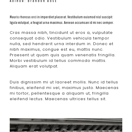
AUTHOR: Brandon Ross
Mauris rhoncus orci in imperdiet placerat. Vestibulum euismod nisl suscipit
ligula volutpat, a feugiat urna maximus. Aenean accumsan id mi nec semper.
Cras massa nibh, tincidunt ut eros a, vulputate
consequat odio. Vestibulum vehicula tempor
nulla, sed hendrerit urna interdum in. Donec et
nibh maximus, congue est eu, mattis nunc.
Praesent ut quam quis quam venenatis fringilla.
Morbi vestibulum id tellus commodo mattis.
Aliquam erat volutpat.
Duis dignissim mi ut laoreet mollis. Nunc id tellus
finibus, eleifend mi vel, maximus justo. Maecenas
mi tortor, pellentesque a aliquam ut, fringilla
eleifend lectus. Maecenas ultrices tellus sit.