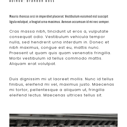
AUTHOR: Brandon Ross
Mauris rhoncus orci in imperdiet placerat. Vestibulum euismod nisl suscipit
ligula volutpat, a feugiat urna maximus. Aenean accumsan id mi nec semper.
Cras massa nibh, tincidunt ut eros a, vulputate
consequat odio. Vestibulum vehicula tempor
nulla, sed hendrerit urna interdum in. Donec et
nibh maximus, congue est eu, mattis nunc.
Praesent ut quam quis quam venenatis fringilla.
Morbi vestibulum id tellus commodo mattis.
Aliquam erat volutpat.
Duis dignissim mi ut laoreet mollis. Nunc id tellus
finibus, eleifend mi vel, maximus justo. Maecenas
mi tortor, pellentesque a aliquam ut, fringilla
eleifend lectus. Maecenas ultrices tellus sit.