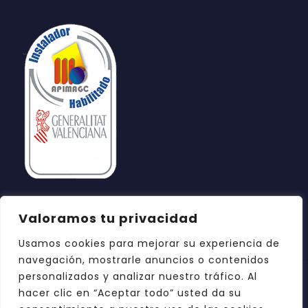
Valoramos tu privacidad
Usamos cookies para mejorar su experiencia de
navegación, mostrarle anuncios o contenidos
personalizados y analizar nuestro tráfico. Al
hacer clic en “Aceptar todo” usted da su